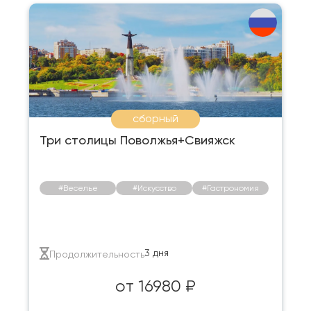
сборный
Три столицы Поволжья+Свияжск
#Веселье
#Искусство
#Гастрономия
3 дня
Продолжительность
от 16980 ₽