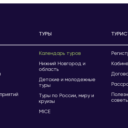
ТУРЫ
ТУРИС
Календарь туров
Регист
и
Нижний Новгород и
Кабине
область
ы
Догов
Детские и молодежные
Расср
туры
приятий
Полезн
Туры по России, миру и
совет
круизы
MICE