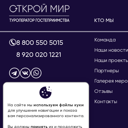
КТО МЫ
Команда
8 800 550 5015
Наши новост
8 920 020 1221
Наши проект
Партнеры
Галерея меро
info@welcome-mir.ru
Отзывы
Контакты
используем файлы куки
На сайте мы
для улучшения навигации и показа
ПЕРЕЗВОНИТЕ МНЕ
вам персонализированного контента.
принять
Вы должны
их и продолжить