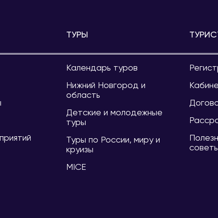
ТУРЫ
ТУРИС
Календарь туров
Регист
и
Нижний Новгород и
Кабине
область
ы
Догов
Детские и молодежные
Расср
туры
приятий
Полезн
Туры по России, миру и
совет
круизы
MICE