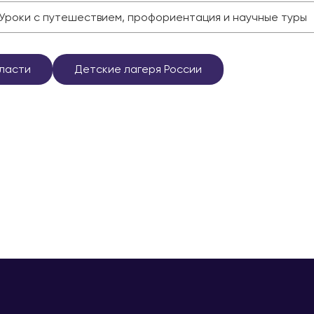
Уроки с путешествием, профориентация и научные туры
ласти
Детские лагеря России