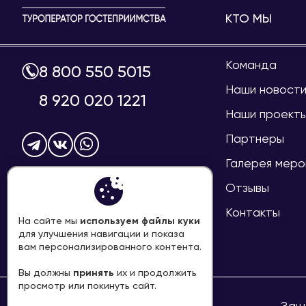
КТО МЫ
Команда
8 800 550 5015
Наши новост
8 920 020 1221
Наши проект
Партнеры
Галерея меро
info@welcome-mir.ru
Отзывы
Контакты
используем файлы куки
На сайте мы
для улучшения навигации и показа
ПЕРЕЗВОНИТЕ МНЕ
вам персонализированного контента.
принять
Вы должны
их и продолжить
просмотр или покинуть сайт.
Н.Новгород, ул.Минина, д.1, оф. 16
Защ