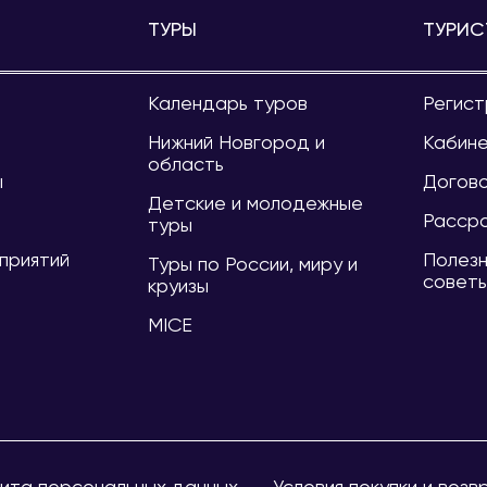
ТУРЫ
ТУРИС
Календарь туров
Регист
и
Нижний Новгород и
Кабине
область
ы
Догов
Детские и молодежные
Расср
туры
приятий
Полезн
Туры по России, миру и
совет
круизы
MICE
ита персональных данных
Условия покупки и возв