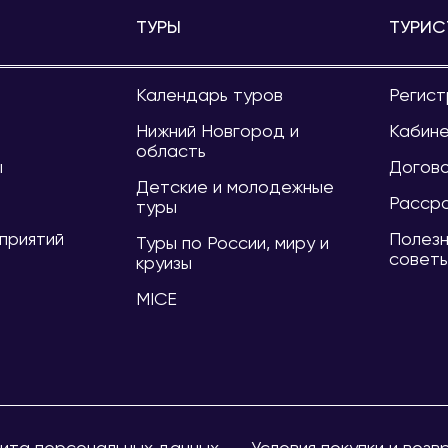
ТУРЫ
ТУРИС
Календарь туров
Регист
и
Нижний Новгород и
Кабине
область
ы
Догов
Детские и молодежные
Расср
туры
приятий
Полезн
Туры по России, миру и
совет
круизы
MICE
ита персональных данных
Условия покупки и возв