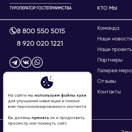
КТО МЫ
Команда
8 800 550 5015
Наши новост
8 920 020 1221
Наши проект
Партнеры
Галерея меро
info@welcome-mir.ru
Отзывы
Контакты
используем файлы куки
На сайте мы
для улучшения навигации и показа
ПЕРЕЗВОНИТЕ МНЕ
вам персонализированного контента.
принять
Вы должны
их и продолжить
просмотр или покинуть сайт.
Н.Новгород, ул.Минина, д.1, оф. 16
Защ