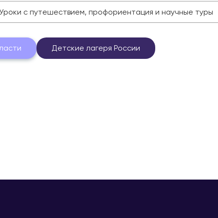
Уроки с путешествием, профориентация и научные туры
ласти
Детские лагеря России