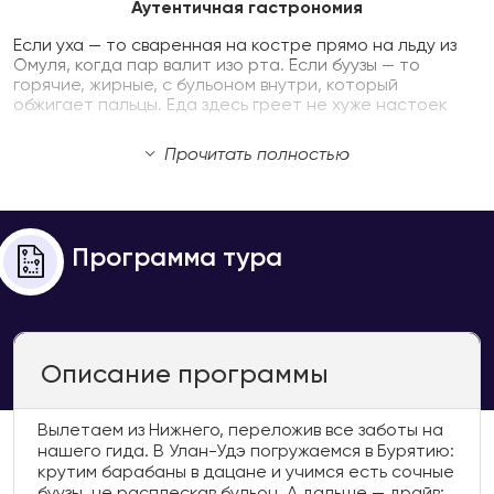
Аутентичная гастрономия
Если уха — то сваренная на костре прямо на льду из
Омуля, когда пар валит изо рта. Если буузы — то
горячие, жирные, с бульоном внутри, который
обжигает пальцы. Еда здесь греет не хуже настоек
Прочитать полностью
Программа тура
Описание программы
Вылетаем из Нижнего, переложив все заботы на
нашего гида. В Улан-Удэ погружаемся в Бурятию:
крутим барабаны в дацане и учимся есть сочные
буузы, не расплескав бульон. А дальше — драйв: