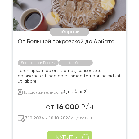
сборный
От Большой покровской до Арбата
#настоящаяРоссия
#любовь
Lorem ipsum dolor sit amet, consectetur
adipiscing elit, sed do eiusmod tempor incididunt
ut labore
3 дня (дней)
Продолжителность
16 000
от
Р/ч
7.10.2024 - 10.10.2024
еще даты
КУПИТЬ