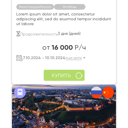
#настоящаяРоссия
#любовь
Lorem ipsum dolor sit amet, consectetur
adipiscing elit, sed do eiusmod tempor incididunt
ut labore
3 дня (дней)
Продолжителность
16 000
от
Р/ч
7.10.2024 - 10.10.2024
еще даты
КУПИТЬ