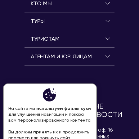
КТО МЫ
ТУРЫ
ТУРИСТАМ
АГЕНТАМ И ЮР. ЛИЦАМ
ПЕРЕЗВОНИТЕ МНЕ
используем файлы куки
На сайте мы
ПОДПИСАТЬСЯ НА НОВОСТИ
для улучшения навигации и показа
вам персонализированного контента.
Н.Новгород, ул.Минина, д.1, оф. 16
принять
Вы должны
их и продолжить
Защита персональных данных
просмотр или покинуть сайт.