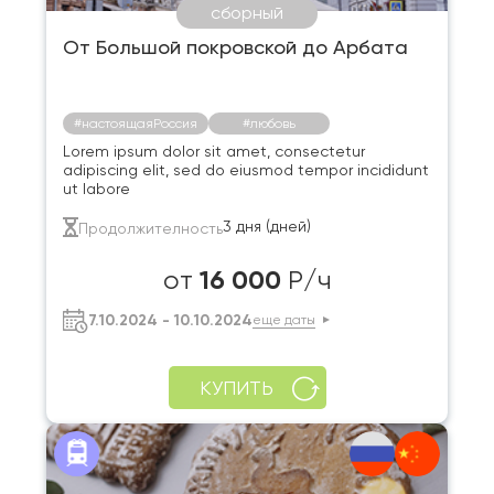
сборный
От Большой покровской до Арбата
#настоящаяРоссия
#любовь
Lorem ipsum dolor sit amet, consectetur
adipiscing elit, sed do eiusmod tempor incididunt
ut labore
3 дня (дней)
Продолжителность
16 000
от
Р/ч
7.10.2024 - 10.10.2024
еще даты
КУПИТЬ