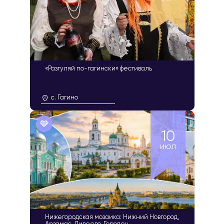
«Разгуляй по-гагински» фестиваль
с. Гагино
10
июл
Нижегородская мозаика: Нижний Новгород,
Арзамас, Дивеево, Городец